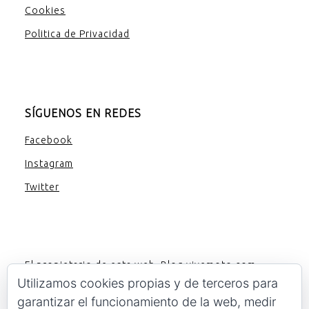
Cookies
Politica de Privacidad
SÍGUENOS EN REDES
Facebook
Instagram
Twitter
El propietario de esta web, Blog.vivemoto.com,
participa en el Programa de Afiliados de Amazon EU,
Utilizamos cookies propias y de terceros para
un programa de publicidad para afiliados diseñado
garantizar el funcionamiento de la web, medir
para ofrecer a sitios web un modo de obtener