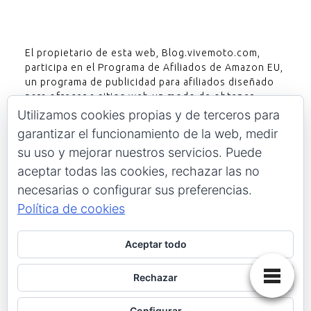
El propietario de esta web, Blog.vivemoto.com,
participa en el Programa de Afiliados de Amazon EU,
un programa de publicidad para afiliados diseñado
para ofrecer a sitios web un modo de obtener
comisiones por publicidad, publicitando e
Utilizamos cookies propias y de terceros para
incluyendo enlaces a Amazon.es. Amazon y el logo
garantizar el funcionamiento de la web, medir
de Amazon son marcas registradas de Amazon.com,
su uso y mejorar nuestros servicios. Puede
Inc. o sus afiliados.
aceptar todas las cookies, rechazar las no
necesarias o configurar sus preferencias.
Política de cookies
Blog de moteros para moteros
Aceptar todo
Blog.Vivemoto.com
located at
,
Alicante
,
ES
. Reviewed by
Rechazar
6520 usuarios
rated:
4.8
/
5
Configurar