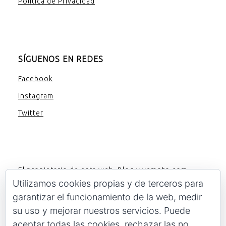
Politica de Privacidad
SÍGUENOS EN REDES
Facebook
Instagram
Twitter
El propietario de esta web, Blog.vivemoto.com,
participa en el Programa de Afiliados de Amazon EU,
Utilizamos cookies propias y de terceros para
un programa de publicidad para afiliados diseñado
garantizar el funcionamiento de la web, medir
para ofrecer a sitios web un modo de obtener
su uso y mejorar nuestros servicios. Puede
comisiones por publicidad, publicitando e
aceptar todas las cookies, rechazar las no
incluyendo enlaces a Amazon.es. Amazon y el logo